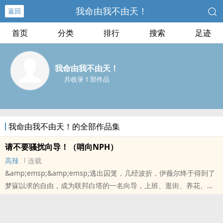
我命由我不由天！
返回
首页
分类
排行
搜索
足迹
我命由我不由天！
共收录 1 部作品
我命由我不由天！的全部作品集
请不要骚扰向导！（哨向NPH）
高辣
连载
&amp;emsp;&amp;emsp;逃出囚笼，几经波折，伊薇尔终于得到了
梦寐以求的自由，成为联邦白塔的一名向导，上班、逛街、养花、做
饭……这样的生活平淡美好到几乎令她落泪。然而，她的身体出现了异
常。甜腻奢靡的香气从她体内散出来，越来越浓，越来越浓，就像千
万朵蔷薇在血和肉的滋养下，氤氲出奇异的芬芳。诱人得堪称致命。