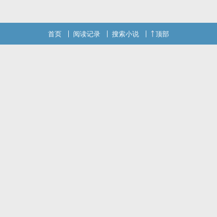
伊薇尔不愿变成发情的雌兽。那群哨兵却怎么也不肯放过她，简单的
精神
首页
阅读记录
搜索小说
顶部
本站提示：各位书友要是觉得《请不要骚扰向导！（哨向NPH）》还
不错的话请不要忘记向您QQ群和微博里的朋友推荐哦！