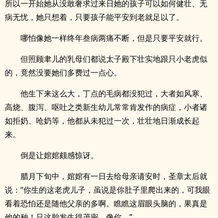
所以一开始她从没敢奢求过来日她的孩子可以如何健壮、无
病无忧，她只想着，只要孩子能平安到老就足以了。
哪怕像她一样终年叁病两痛不断，但是只要平安就行。
但照顾聿儿的乳母们都说太子殿下壮实地跟只小老虎似
的，竟然没要她们多费过一点心。
他生下来这么大，丁点的毛病都没犯过，大者如风寒、
高烧、腹泻、呕吐之类新生幼儿常常肯发作的病症，小者诸
如拒奶、呛奶等，他都从未犯过一次，壮壮地日渐成长起
来。
倒是让婠婠颇感惊讶。
腊月下旬中，婠婠有一日去给母亲请安时，圣章太后就
说：“你生的这老虎儿子，虽说是你肚子里爬出来的，可我眼
看着恐怕还是随他父亲的多啊。瞧瞧这眉眼头脑的，果真是
他的种！只这胎发生得茂密，像你。”