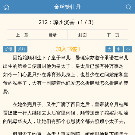
金丝笼牡丹
212：琼州沉香（1 / 3）
上一章
目录
封面
下一页
〔加入书签〕
因婠婠顺利生下了皇子聿儿，晏珽宗亦遵守承诺在聿儿
出生的第叁日便册封他为皇太子，皇太后已然有孙万事足，
如今一门心思只扑在养育孙儿身上，也甚少在过问婠婠和皇
帝的私事了，大有一副随着他们爱怎么折腾就怎么折腾的架
势。
在她坐完月子、又生产满了百日之后，皇帝就命月桂和
贾嬷嬷一行人继续去太后宫里伺候，顺带送走了婠婠那聒噪
的乳母华夫人，让她们有那个心思就全都去照顾小太子去。
概因没了约束，亦无人再来啰嗦，婠婠跟他私下闺房之