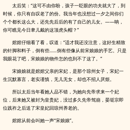
太后笑：“这可不由你盼，孩子一眨眼的功夫就大了，到
时候，你只有自叹老了的份。我当年也没想过一夕之间你们
个个都长这么大，还先先后后的有了自己的儿女。——呐，
你可瞧见今日聿儿戴的这顶虎头帽？”
婠婠仔细看了看，叹道：“适才我还没注意，这好生精致
的针脚和料子，倒有些……倒有些像从前宋娘娘的手艺。只是
我眼花了吧，宋娘娘的物件怎的也到不了这了。”
宋娘娘就是婠婠父亲的宋妃，是那个琼州女子，宋妃一
生沉默寡言，老实谨慎，无儿无女，却也不招人厌烦。
所以太后当年看她人品不错，为她向先帝求来一个妃
位，后来她又被封为皇贵妃，没过多久先帝驾崩，晏珽宗即
位践祚之后送了宋皇妃回琼州养老的。
婠婠从前会叫她一声“宋娘娘”。