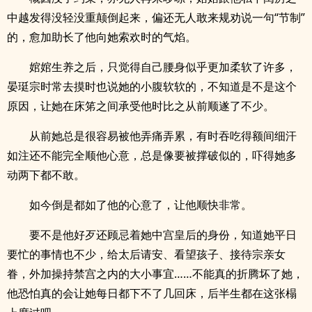
中越发得没轻没重颠倒起来，偏还无人敢来规劝说一句“节制”
的，愈加助长了他向她索欢时的气焰。
婠婠生养之后，只觉得自己腰身似乎更加柔软了许多，
晏珽宗时常去摸时也说她的小腹软软的，不知道是不是这个
原因，让她在床笫之间承受他时比之从前顺遂了不少。
从前她总是很容易被他弄痛弄累，有时吞吃得额间细汗
如注还不能完全顺他心意，总是像要被撑破似的，吓得她多
动两下都不敢。
如今倒是都如了他的心意了，让他顺快非常。
要不是他好歹还顾忌着她中宫皇后的身份，知道她平日
要忙的事情也不少，给太后请安、看望孩子、接待宗亲女
眷，外加操持禁宫之内的大小事宜……不能真的折腾坏了她，
他恐怕真的会让她每日都下不了几回床，后半生都在这张榻