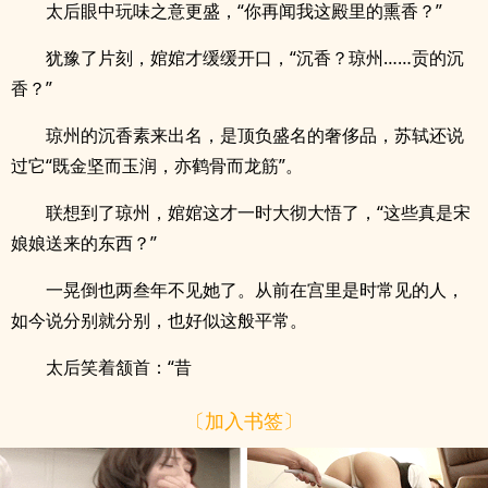
太后眼中玩味之意更盛，“你再闻我这殿里的熏香？”
犹豫了片刻，婠婠才缓缓开口，“沉香？琼州……贡的沉
香？”
琼州的沉香素来出名，是顶负盛名的奢侈品，苏轼还说
过它“既金坚而玉润，亦鹤骨而龙筋”。
联想到了琼州，婠婠这才一时大彻大悟了，“这些真是宋
娘娘送来的东西？”
一晃倒也两叁年不见她了。从前在宫里是时常见的人，
如今说分别就分别，也好似这般平常。
太后笑着颔首：“昔
〔加入书签〕