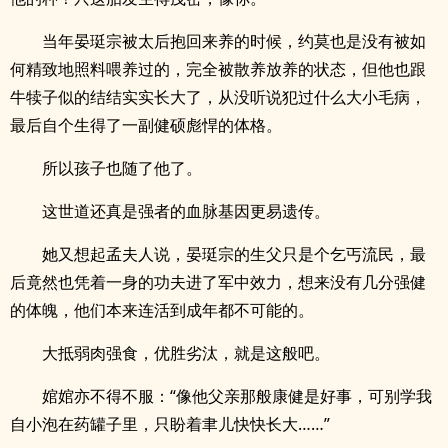
当年晏珽宗被太后抱回来养的时候，约莫也是没有被如
何精致地照料喂养过的，完全被散养放养的状态，但他也跟
牛犊子似的结结实实长大了，从没听说犯过什么大小毛病，
最后自个生得了一副健硕彪悍的体格。
所以孩子也随了他了。
这世道还真是强者的血脉基因更易遗传。
她又想起孟夫人说，晏珽宗的生父只是个乞丐流民，最
后竟然也凭着一身的功夫进了军中效力，想来没有几分强健
的体魄，他们本来连活到成年都不可能的。
大抵弱肉强食，优胜劣汰，就是这般吧。
婠婠亦不得不服：“像他父亲那般康健是好事，可别学我
自小泡在药罐子里，只盼着聿儿快快长大……”