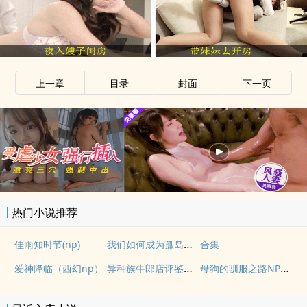
上一章
目录
封面
下一页
热门小说推荐
我们如何成为孤岛（异国，NPH）
佳雨知时节(np)
合集
异种族牛郎店评鉴指南
母狗的驯服之路NP（强制爱）
爱神降临（西幻np）