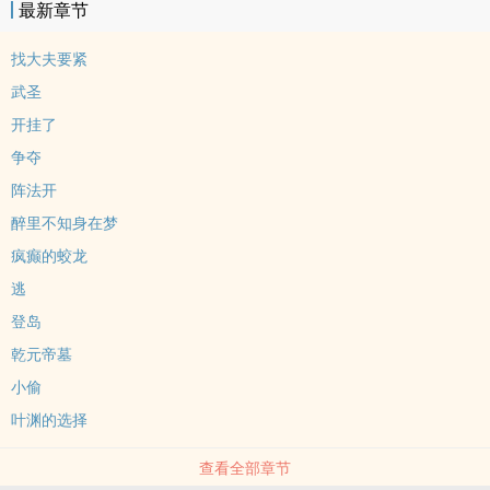
最新章节
找大夫要紧
武圣
开挂了
争夺
阵法开
醉里不知身在梦
疯癫的蛟龙
逃
登岛
乾元帝墓
小偷
叶渊的选择
查看全部章节