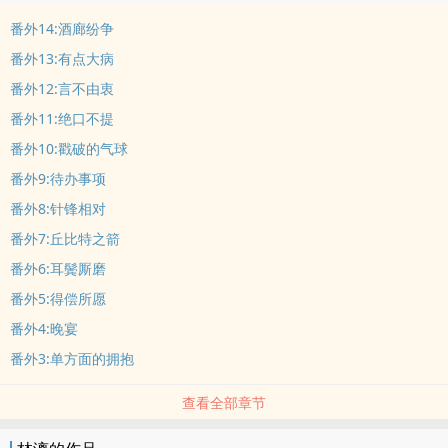
番外14:酒廊纷争
番外13:有点大病
番外12:言不由衷
番外11:绝口不提
番外10:戳破的气球
番外9:待办事项
番外8:针锋相对
番外7:丘比特之箭
番外6:耳鬓厮磨
番外5:得偿所愿
番外4:晚宴
番外3:单方面的拥抱
查看全部章节