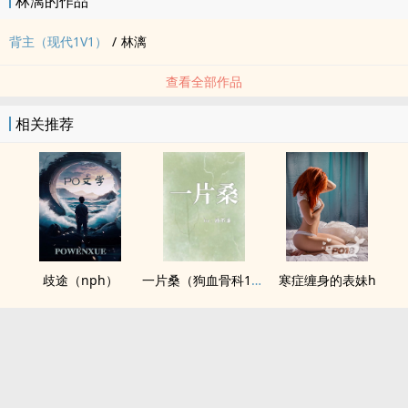
林漓的作品
背主（现代1V1）
/
林漓
查看全部作品
相关推荐
歧途（nph）
一片桑（狗血骨科1v1）
寒症缠身的表妹h