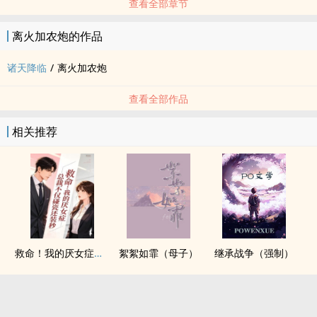
查看全部章节
离火加农炮的作品
诸天降临
/
离火加农炮
查看全部作品
相关推荐
救命！我的厌女症总裁不仅碰瓷还装秒(1v1 调教高H)
絮絮如霏（母子）
继承战争（强制）