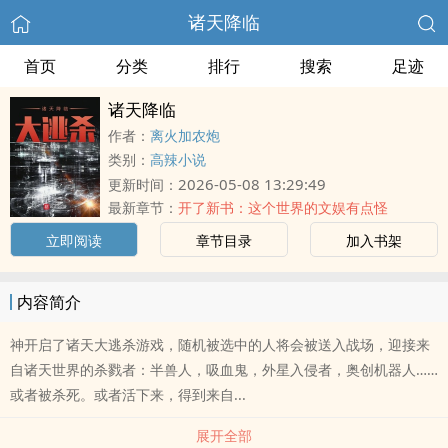
诸天降临
首页
分类
排行
搜索
足迹
诸天降临
作者：
离火加农炮
类别：
高辣小说
2026-05-08 13:29:49
更新时间：
最新章节：
开了新书：这个世界的文娱有点怪
立即阅读
章节目录
加入书架
内容简介
神开启了诸天大逃杀游戏，随机被选中的人将会被送入战场，迎接来
自诸天世界的杀戮者：半兽人，吸血鬼，外星入侵者，奥创机器人……
或者被杀死。或者活下来，得到来自...
展开全部