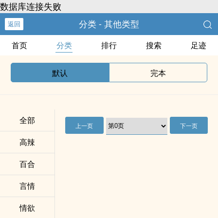
数据库连接失败
分类 - 其他类型
返回
首页
分类
排行
搜索
足迹
默认
完本
全部
上一页
下一页
高辣
百合
言情
情欲